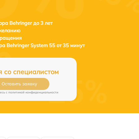
ора Behringer до 3 лет
 желанию
бращения
ора
Behringer System 55 от 35 минут
я со специалистом
Оставить заявку
есь c
политикой конфиденциальности