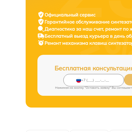
Официальный сервис
Гарантийное обслуживание
синтезат
Диагностика за наш счет,
ремонт по
Бесплатный выезд курьера
в день о
Ремонт механизма клавиш синтезат
Бесплатная консультаци
Нажимая на кнопку "Оставить заявку" Вы соглашает